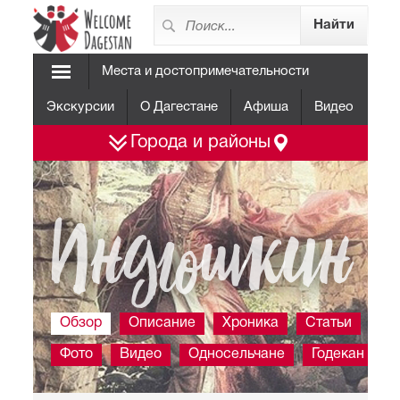
Места и достопримечательности
Экскурсии
О Дагестане
Афиша
Видео
Города и районы
Индюшкин
Обзор
Описание
Хроника
Статьи
Фото
Видео
Односельчане
Годекан