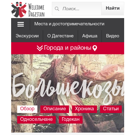
Места и достопримечательности
Экскурсии
О Дагестане
Афиша
Видео
Города и районы
Большекозы
Обзор
Описание
Хроника
Статьи
Фо
Односельчане
Годекан