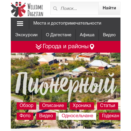
Места и достопримечательности
Экскурсии
О Дагестане
Афиша
Видео
Города и районы
Пионерный
Обзор
Описание
Хроника
Статьи
Фото
Видео
Односельчане
Годекан