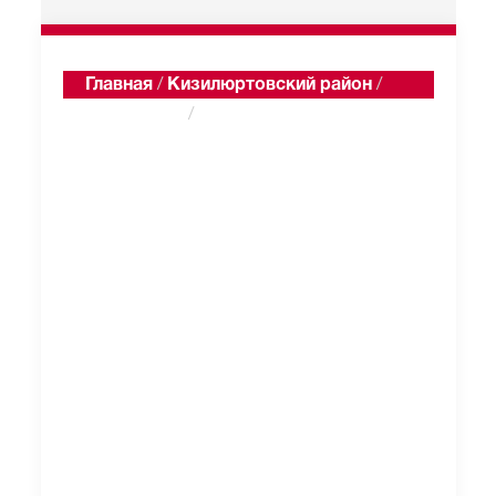
Главная
/
Кизилюртовский район
/
Пионерный
/
Односельчане