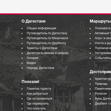
О Дагестане
Маршруты 
Общая информация
Познавате
Путеводитель по Дагестану
Активный 
Путеводитель по Махачкале
Агро- и эк
Путеводитель по Дербенту
Охота и р
Туристы о Дагестане
Паломниче
Дагестан в именах и цифрах
Гастроном
Галерея
Событийны
Видео
Народы Дагестана
Достоприм
Архитекту
Поехали!
Природа
Памятка туристу
Памятники
Как добраться
Религия
Где остановиться
Аулы Даге
Где перекусить
Дербент – 
Что посетить