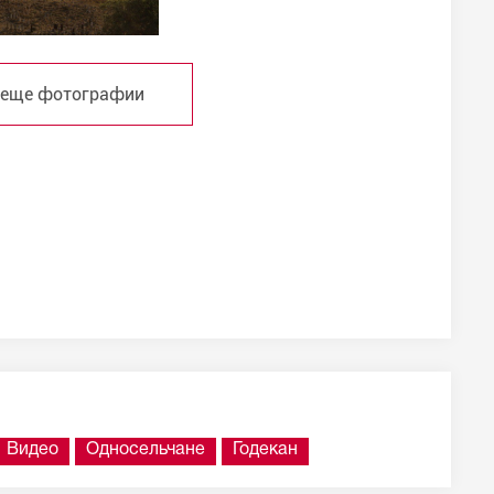
 еще фотографии
Видео
Односельчане
Годекан