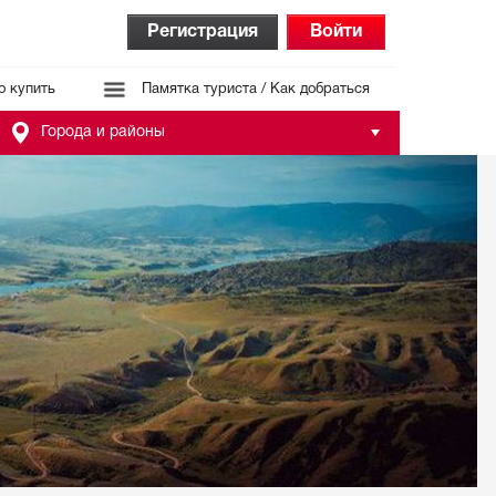
Регистрация
Войти
о купить
Памятка туриста / Как добраться
Города и районы