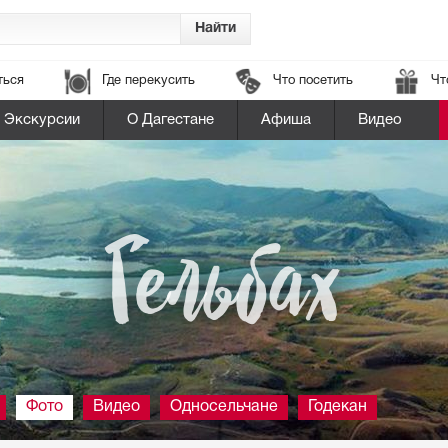
ться
Где перекусить
Что посетить
Чт
Экскурсии
О Дагестане
Афиша
Видео
Гельбах
Фото
Видео
Односельчане
Годекан