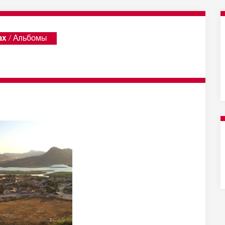
ах
/
Альбомы