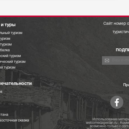
Сайт номер о
и туры
туристи
льный туризм
туризм
отуризм
ПОДП
ыбалка
ский туризм
ический туризм
й туризм
ечательности
Пр
ра
стана
Использование матери
восточная сказка
welcomedagestan.ru . Ком
возможно только с согл