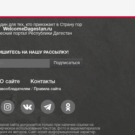
дин для тех, кто приезжает в Страну гор
WelcomeDagestan.ru
ческий портал Республики Дагестан
ИШИТЕСЬ НА НАШУ РАССЫЛКУ!
О сайте
Контакты
авообладателям
/
Правила сайта
алов сайта допускается только при наличии ссылки на
мерческое использование текстов, фото и видеоматериалов
асия их авторов. Сайт носит информационный характер.