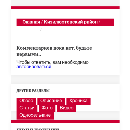
Главная
/
Кизилюртовский район
/
Акнада
/
Годекан
Показать последние 100 из 1 285 сообщений
Комментариев пока нет, будьте
первыми..
Чтобы ответить, вам необходимо
авторизоваться
ДРУГИЕ РАЗДЕЛЫ
Обзор
Описание
Хроника
Статьи
Фото
Видео
Односельчане