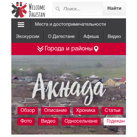
Места и достопримечательности
Экскурсии
О Дагестане
Афиша
Видео
Города и районы
Акнада
Обзор
Описание
Хроника
Статьи
Фото
Видео
Односельчане
Годекан