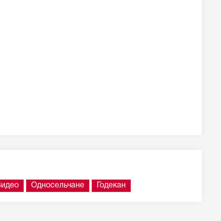
Видео
Односельчане
Годекан