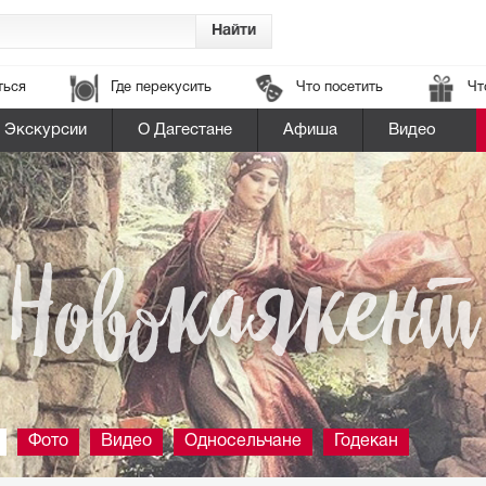
ться
Где перекусить
Что посетить
Чт
Экскурсии
О Дагестане
Афиша
Видео
Новокаякент
Фото
Видео
Односельчане
Годекан