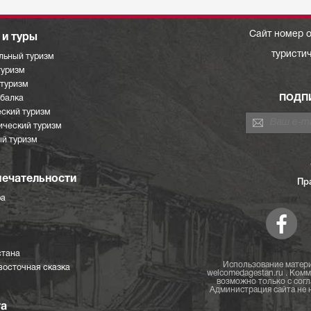
Сайт номер о
и туры
туристи
льный туризм
туризм
отуризм
ПОДП
ыбалка
ский туризм
ический туризм
й туризм
ечательности
Пр
ра
стана
Использование матери
восточная сказка
welcomedagestan.ru . Ком
возможно только с согл
Администрация сайта не н
та