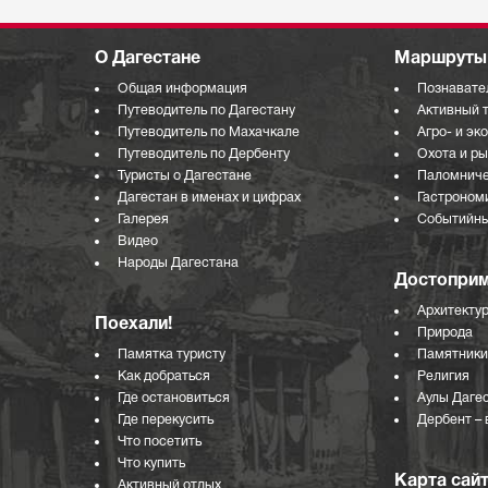
О Дагестане
Маршруты 
Общая информация
Познавате
Путеводитель по Дагестану
Активный 
Путеводитель по Махачкале
Агро- и эк
Путеводитель по Дербенту
Охота и р
Туристы о Дагестане
Паломниче
Дагестан в именах и цифрах
Гастроном
Галерея
Событийны
Видео
Народы Дагестана
Достоприм
Архитекту
Поехали!
Природа
Памятка туристу
Памятники
Как добраться
Религия
Где остановиться
Аулы Даге
Где перекусить
Дербент – 
Что посетить
Что купить
Карта сай
Активный отдых