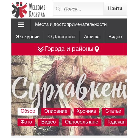
Места и достопримечательности
Экскурсии
О Дагестане
Афиша
Видео
Города и районы
Сурхавкен
Обзор
Описание
Хроника
Статьи
Фото
Видео
Односельчане
Годекан