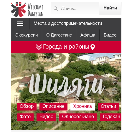
Места и достопримечательности
Экскурсии
О Дагестане
Афиша
Видео
Города и районы
Шиляги
Обзор
Описание
Хроника
Статьи
Фото
Видео
Односельчане
Годекан