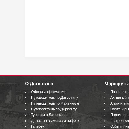
О Дагестане
Маршруты 
Общая информация
Познавате
Путеводитель по Дагестану
Активный 
Путеводитель по Махачкале
Агро- и эк
Путеводитель по Дербенту
Охота и р
Туристы о Дагестане
Паломниче
Дагестан в именах и цифрах
Гастроном
Галерея
Событийны