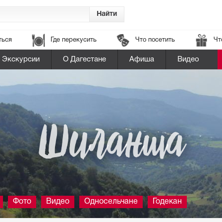
ться
Где перекусить
Что посетить
Чт
Экскурсии
О Дагестане
Афиша
Видео
Шиланша
Фото
Видео
Односельчане
Годекан