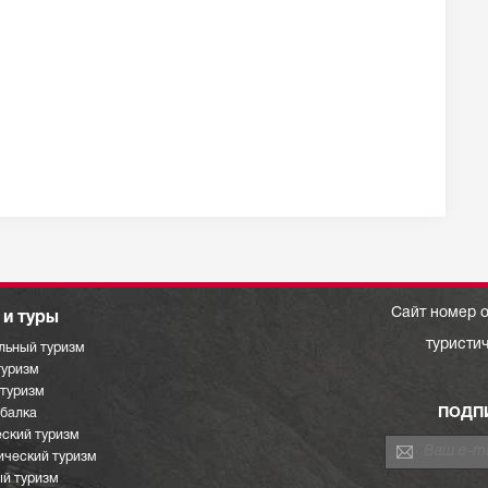
Сайт номер о
и туры
туристи
льный туризм
туризм
отуризм
ПОДП
ыбалка
ский туризм
ический туризм
й туризм