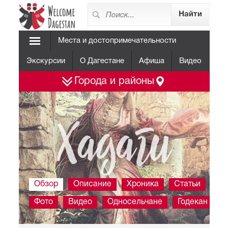
Места и достопримечательности
Экскурсии
О Дагестане
Афиша
Видео
Города и районы
Хадаги
Обзор
Описание
Хроника
Статьи
Фото
Видео
Односельчане
Годекан