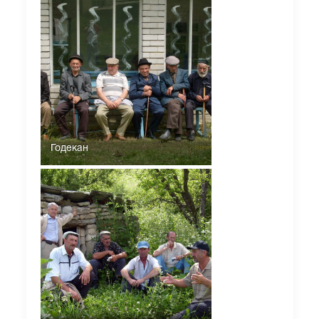
Годекан