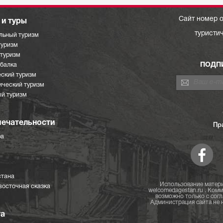
Сайт номер о
и туры
туристи
льный туризм
туризм
отуризм
ПОДП
ыбалка
ский туризм
ический туризм
й туризм
ечательности
Пр
ра
стана
Использование матери
восточная сказка
welcomedagestan.ru . Ком
возможно только с согл
Администрация сайта не н
та