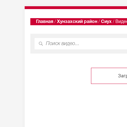
Главная
/
Хунзахский район
/
Сиух
/
Виде
Заг