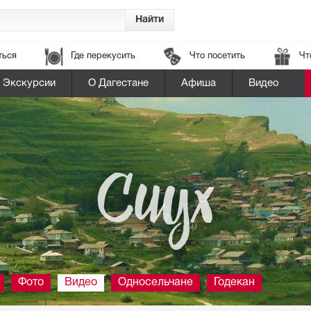
ться
Где перекусить
Что посетить
Чт
Экскурсии
О Дагестане
Афиша
Видео
Сиух
Фото
Видео
Односельчане
Годекан