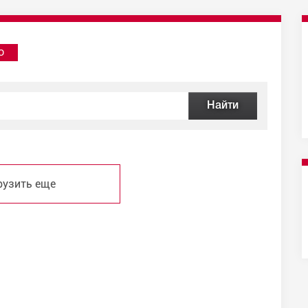
о
рузить еще