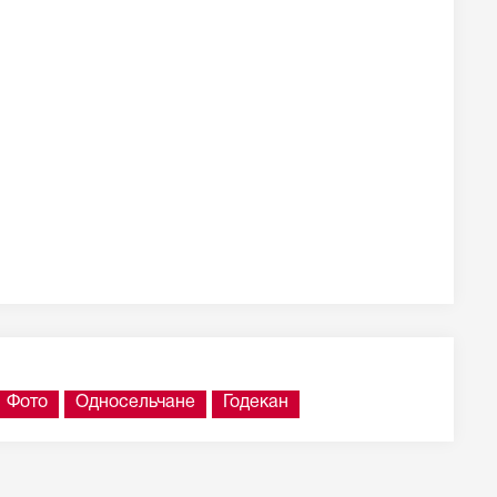
Фото
Односельчане
Годекан