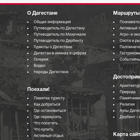
О Дагестане
Маршруты 
Общая информация
Познавате
Путеводитель по Дагестану
Активный 
Путеводитель по Махачкале
Агро- и эк
Путеводитель по Дербенту
Охота и р
Туристы о Дагестане
Паломниче
Дагестан в именах и цифрах
Гастроном
Галерея
Событийны
Видео
Народы Дагестана
Достоприм
Архитекту
Поехали!
Природа
Памятка туристу
Памятники
Как добраться
Религия
Где остановиться
Аулы Даге
Где перекусить
Дербент – 
Что посетить
Что купить
Карта сай
Активный отдых