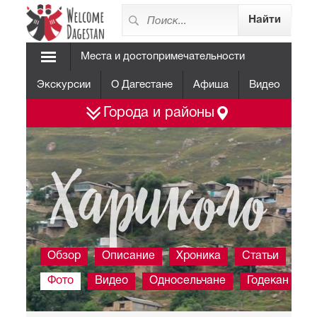
Места и достопримечательности
Экскурсии
О Дагестане
Афиша
Видео
Города и районы
Хариколо
Обзор
Описание
Хроника
Статьи
Фото
Видео
Односельчане
Годекан