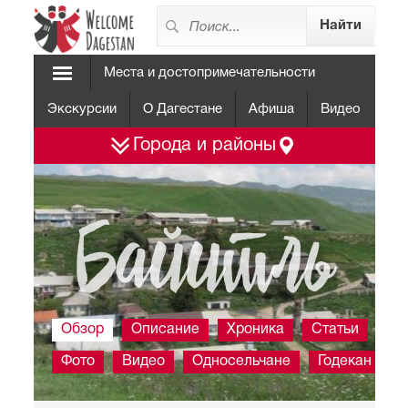
Места и достопримечательности
Экскурсии
О Дагестане
Афиша
Видео
Города и районы
Байитль
Обзор
Описание
Хроника
Статьи
Фото
Видео
Односельчане
Годекан