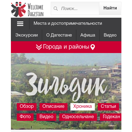
Места и достопримечательности
Экскурсии
О Дагестане
Афиша
Видео
Города и районы
Зильдик
Обзор
Описание
Хроника
Статьи
Фото
Видео
Односельчане
Годекан