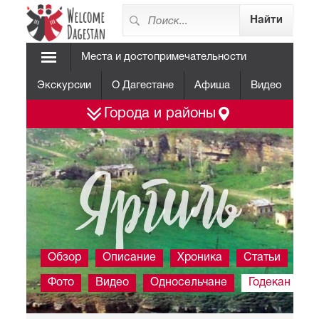
Места и достопримечательности
Экскурсии
О Дагестане
Афиша
Видео
Города и районы
Яргиль
Обзор
Описание
Хроника
Статьи
Фото
Видео
Односельчане
Годекан