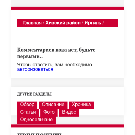
Главная
/
Хивский район
/
Яргиль
/
Годекан
Показать последние 100 из 1 285 сообщений
Комментариев пока нет, будьте
первыми..
Чтобы ответить, вам необходимо
авторизоваться
ДРУГИЕ РАЗДЕЛЫ
Обзор
Описание
Хроника
Статьи
Фото
Видео
Односельчане