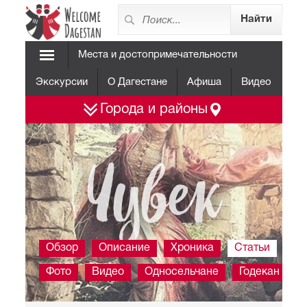
Места и достопримечательности
Экскурсии
О Дагестане
Афиша
Видео
Города и районы
Чувек
Обзор
Описание
Хроника
Статьи
Фото
Видео
Односельчане
Годекан