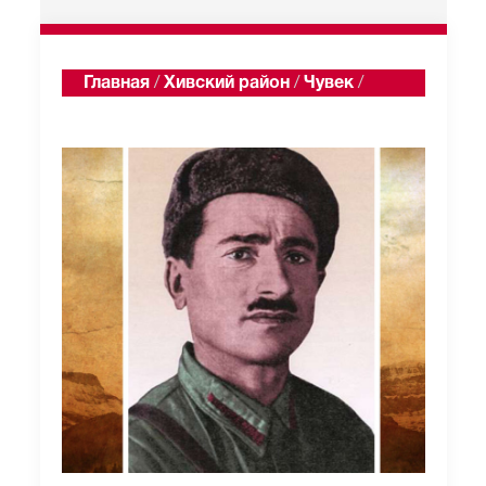
Главная
/
Хивский район
/
Чувек
/
Статьи