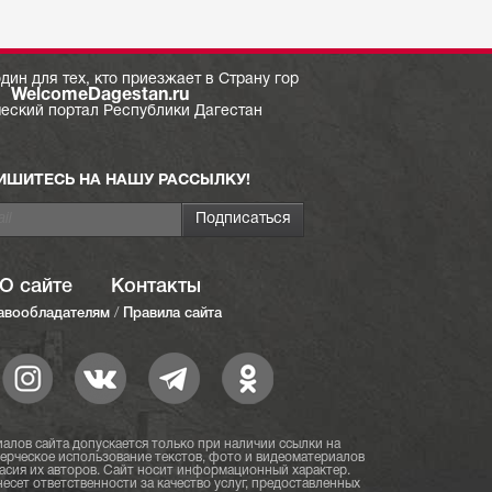
дин для тех, кто приезжает в Страну гор
WelcomeDagestan.ru
ческий портал Республики Дагестан
ИШИТЕСЬ НА НАШУ РАССЫЛКУ!
О сайте
Контакты
авообладателям
/
Правила сайта
алов сайта допускается только при наличии ссылки на
мерческое использование текстов, фото и видеоматериалов
асия их авторов. Сайт носит информационный характер.
есет ответственности за качество услуг, предоставленных