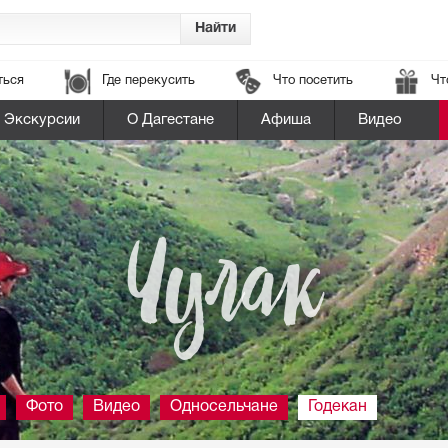
ться
Где перекусить
Что посетить
Чт
Экскурсии
О Дагестане
Афиша
Видео
Чулак
Фото
Видео
Односельчане
Годекан