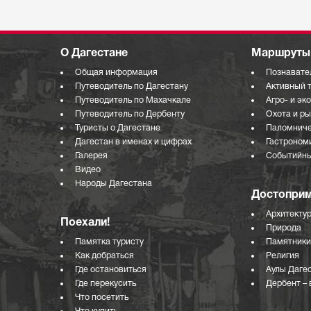
О Дагестане
Маршруты 
Общая информация
Познавате
Путеводитель по Дагестану
Активный 
Путеводитель по Махачкале
Агро- и эк
Путеводитель по Дербенту
Охота и р
Туристы о Дагестане
Паломниче
Дагестан в именах и цифрах
Гастроном
Галерея
Событийны
Видео
Народы Дагестана
Достоприм
Архитекту
Поехали!
Природа
Памятка туристу
Памятники
Как добраться
Религия
Где остановиться
Аулы Даге
Где перекусить
Дербент – 
Что посетить