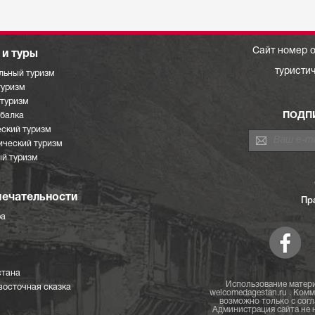
Сайт номер о
и туры
туристи
льный туризм
туризм
отуризм
ПОДП
ыбалка
ский туризм
ический туризм
й туризм
ечательности
Пр
ра
стана
Использование матери
восточная сказка
welcomedagestan.ru . Ком
возможно только с согл
Администрация сайта не н