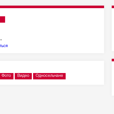
е 100 из 1 285 сообщений
.
ться
Фото
Видео
Односельчане