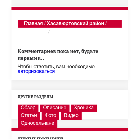
Главная
/
Хасавюртовский район
/
Темираул
/
Годекан
Показать последние 100 из 1 285 сообщений
Комментариев пока нет, будьте
первыми..
Чтобы ответить, вам необходимо
авторизоваться
ДРУГИЕ РАЗДЕЛЫ
Обзор
Описание
Хроника
Статьи
Фото
Видео
Односельчане