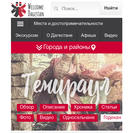
Места и достопримечательности
Экскурсии
О Дагестане
Афиша
Видео
Города и районы
Темираул
Обзор
Описание
Хроника
Статьи
Фото
Видео
Односельчане
Годекан