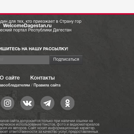
дин для тех, кто приезжает в Страну гор
WelcomeDagestan.ru
ческий портал Республики Дагестан
ИШИТЕСЬ НА НАШУ РАССЫЛКУ!
О сайте
Контакты
авообладателям
/
Правила сайта
алов сайта допускается только при наличии ссылки на
мерческое использование текстов, фото и видеоматериалов
асия их авторов. Сайт носит информационный характер.
есет ответственности за качество услуг, предоставленных