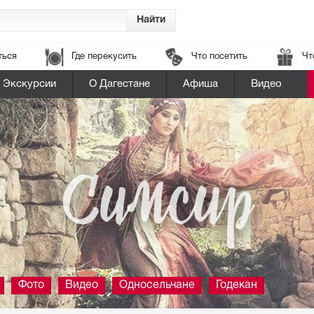
ться
Где перекусить
Что посетить
Чт
Экскурсии
О Дагестане
Афиша
Видео
Симсир
Фото
Видео
Односельчане
Годекан