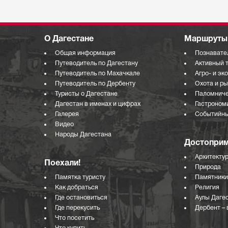
О Дагестане
Маршруты 
Общая информация
Познавате
Путеводитель по Дагестану
Активный 
Путеводитель по Махачкале
Агро- и эк
Путеводитель по Дербенту
Охота и р
Туристы о Дагестане
Паломниче
Дагестан в именах и цифрах
Гастроном
Галерея
Событийны
Видео
Народы Дагестана
Достоприм
Архитекту
Поехали!
Природа
Памятка туристу
Памятники
Как добраться
Религия
Где остановиться
Аулы Даге
Где перекусить
Дербент – 
Что посетить