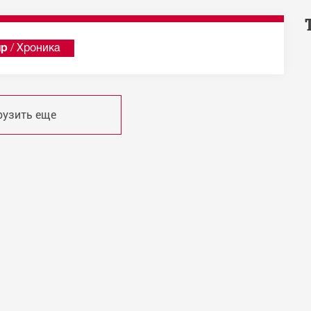
ир
/
Хроника
рузить еще