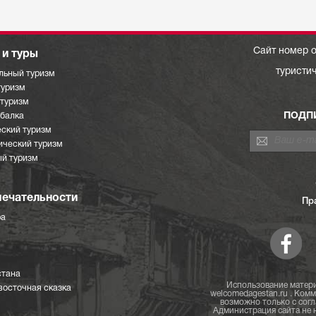
Сайт номер о
и туры
туристи
льный туризм
туризм
отуризм
ПОДП
ыбалка
ский туризм
ический туризм
й туризм
ечательности
Пр
ра
стана
Использование матери
восточная сказка
welcomedagestan.ru . Ком
возможно только с согл
Администрация сайта не н