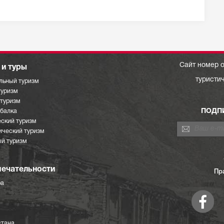
Сайт номер о
и туры
туристи
льный туризм
туризм
отуризм
ПОДП
ыбалка
ский туризм
ический туризм
й туризм
ечательности
Пр
ра
стана