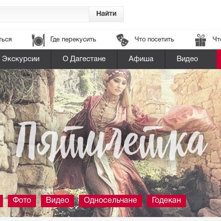
ться
Где перекусить
Что посетить
Чт
Экскурсии
О Дагестане
Афиша
Видео
Пятилетка
Фото
Видео
Односельчане
Годекан