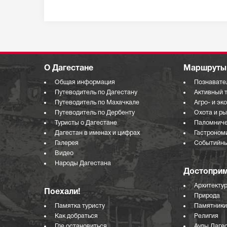
О Дагестане
Маршруты 
Общая информация
Познавате
Путеводитель по Дагестану
Активный 
Путеводитель по Махачкале
Агро- и эк
Путеводитель по Дербенту
Охота и р
Туристы о Дагестане
Паломниче
Дагестан в именах и цифрах
Гастроном
Галерея
Событийны
Видео
Народы Дагестана
Достоприм
Архитекту
Поехали!
Природа
Памятка туристу
Памятники
Как добраться
Религия
Где остановиться
Аулы Даге