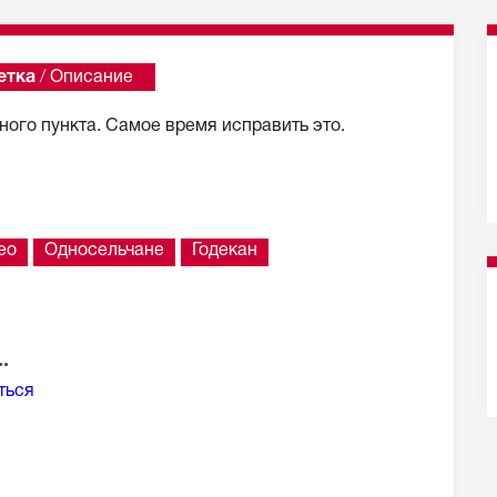
етка
/
Описание
ого пункта. Самое время исправить это.
ео
Односельчане
Годекан
.
ться