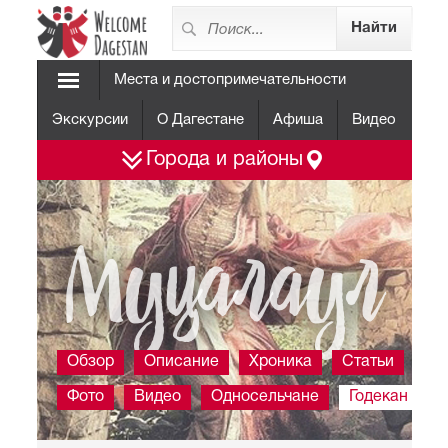
Места и достопримечательности
Экскурсии
О Дагестане
Афиша
Видео
Города и районы
Муцалаул
Обзор
Описание
Хроника
Статьи
Фото
Видео
Односельчане
Годекан