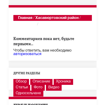
Главная
/
Хасавюртовский район
/
Муцалаул
/
Годекан
Показать последние 100 из 1 285 сообщений
Комментариев пока нет, будьте
первыми..
Чтобы ответить, вам необходимо
авторизоваться
ДРУГИЕ РАЗДЕЛЫ
Обзор
Описание
Хроника
Статьи
Фото
Видео
Односельчане