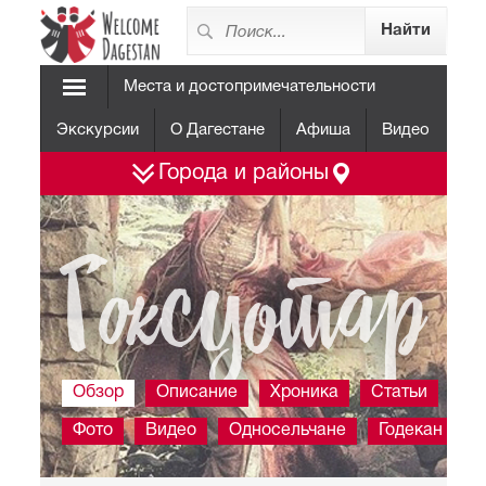
Места и достопримечательности
Экскурсии
О Дагестане
Афиша
Видео
Города и районы
Гоксуотар
Обзор
Описание
Хроника
Статьи
Фото
Видео
Односельчане
Годекан