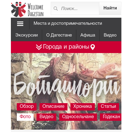
Места и достопримечательности
Экскурсии
О Дагестане
Афиша
Видео
Города и районы
Боташюрт
Обзор
Описание
Хроника
Статьи
Фото
Видео
Односельчане
Годекан