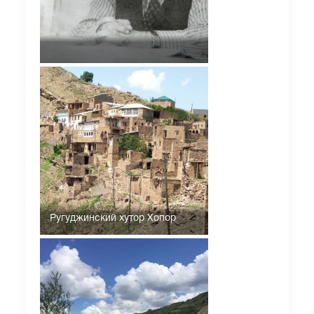
Ругуджинский хутор Хопор