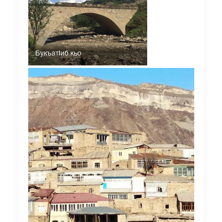
БукъатIиб кьо