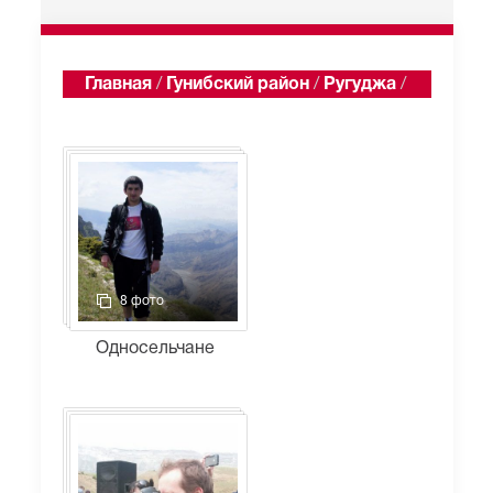
Главная
/
Гунибский район
/
Ругуджа
/
Альбомы
8 фото
Односельчане