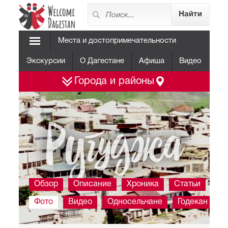
Места и достопримечательности
Экскурсии
О Дагестане
Афиша
Видео
Города и районы
Ругуджа
Обзор
Описание
Хроника
Статьи
Фото
Видео
Односельчане
Годекан