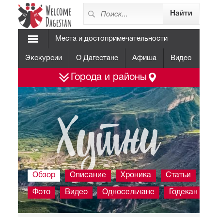
Места и достопримечательности
Экскурсии
О Дагестане
Афиша
Видео
Города и районы
Хутни
Обзор
Описание
Хроника
Статьи
Фото
Видео
Односельчане
Годекан