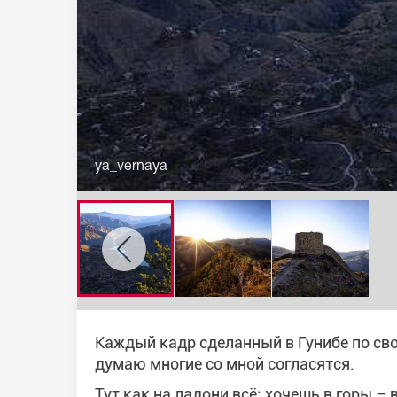
ya_vernaya
Каждый кадр сделанный в Гунибе по сво
думаю многие со мной согласятся.
Тут как на ладони всё: хочешь в горы – 