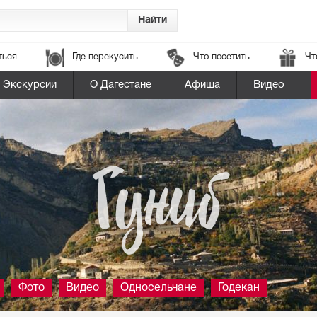
ться
Где перекусить
Что посетить
Чт
Экскурсии
О Дагестане
Афиша
Видео
Гуниб
Фото
Видео
Односельчане
Годекан