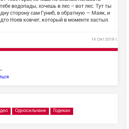
тебе водопады, хочешь в лес – вот лес. Тут ты
одну сторону сам Гуниб, в обратную — Маяк, и
удто Ноев ковчег, который в моменте застыл.
14 Окт 2019 г.
.
ться
део
Односельчане
Годекан