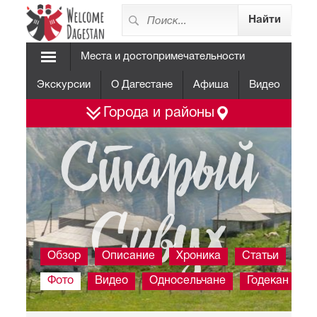
Места и достопримечательности
Экскурсии
О Дагестане
Афиша
Видео
Города и районы
Старый
Сивух
Обзор
Описание
Хроника
Статьи
Фото
Видео
Односельчане
Годекан