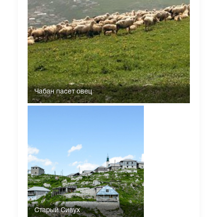
Чабан пасет овец
Старый Сивух