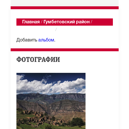
Главная
/
Гумбетовский район
/
Старый Сивух
/
Альбомы
Добавить
альбом
.
ФОТОГРАФИИ