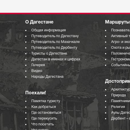
О Дагестане
Маршруты 
Общая информация
Познавате
Путеводитель по Дагестану
Активный 
Путеводитель по Махачкале
Агро- и эк
Путеводитель по Дербенту
Охота и р
Туристы о Дагестане
Паломниче
Дагестан в именах и цифрах
Гастроном
Галерея
Событийны
Видео
Народы Дагестана
Достоприм
Архитекту
Поехали!
Природа
Памятка туристу
Памятники
Как добраться
Религия
Где остановиться
Аулы Даге
Где перекусить
Дербент – 
Что посетить