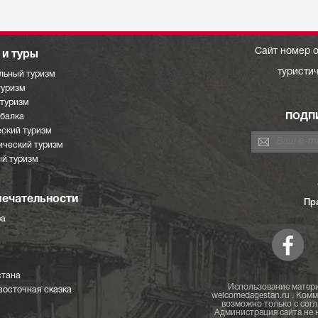
Сайт номер о
и туры
туристи
льный туризм
туризм
отуризм
ПОДП
ыбалка
ский туризм
ический туризм
й туризм
ечательности
Пр
ра
стана
Использование матери
восточная сказка
welcomedagestan.ru . Ком
возможно только с согл
Администрация сайта не н