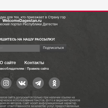
дин для тех, кто приезжает в Страну гор
WelcomeDagestan.ru
ческий портал Республики Дагестан
ИШИТЕСЬ НА НАШУ РАССЫЛКУ!
О сайте
Контакты
авообладателям
/
Правила сайта
алов сайта допускается только при наличии ссылки на
мерческое использование текстов, фото и видеоматериалов
асия их авторов. Сайт носит информационный характер.
есет ответственности за качество услуг, предоставленных