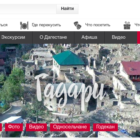
ться
Где перекусить
Что посетить
Чт
Экскурсии
О Дагестане
Афиша
Видео
Гадари
Фото
Видео
Односельчане
Годекан