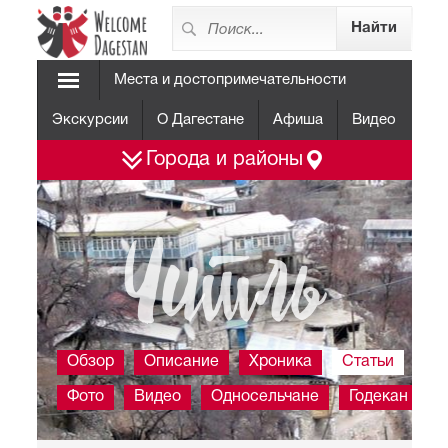
Места и достопримечательности
Экскурсии
О Дагестане
Афиша
Видео
Города и районы
Читль
Обзор
Описание
Хроника
Статьи
Фото
Видео
Односельчане
Годекан