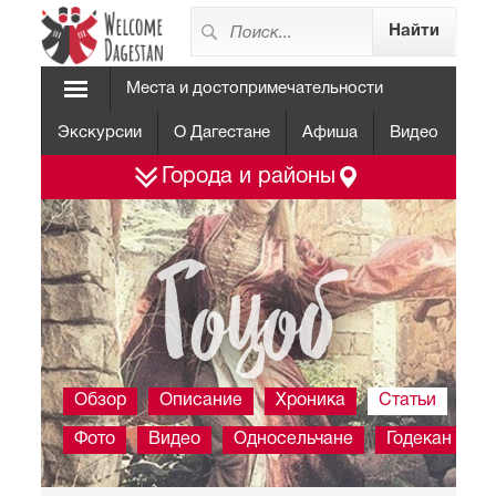
Места и достопримечательности
Экскурсии
О Дагестане
Афиша
Видео
Города и районы
Гоцоб
Обзор
Описание
Хроника
Статьи
Фото
Видео
Односельчане
Годекан