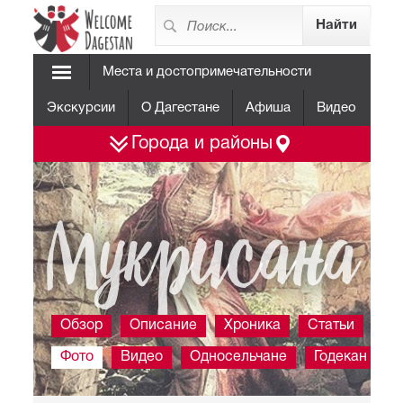
Места и достопримечательности
Экскурсии
О Дагестане
Афиша
Видео
Города и районы
Мукрисана
Обзор
Описание
Хроника
Статьи
Фото
Видео
Односельчане
Годекан