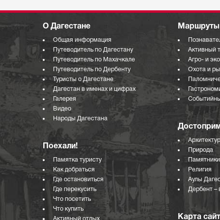
О Дагестане
Маршруты 
Общая информация
Познавате
Путеводитель по Дагестану
Активный 
Путеводитель по Махачкале
Агро- и эк
Путеводитель по Дербенту
Охота и р
Туристы о Дагестане
Паломниче
Дагестан в именах и цифрах
Гастроном
Галерея
Событийны
Видео
Народы Дагестана
Достоприм
Архитекту
Поехали!
Природа
Памятка туристу
Памятники
Как добраться
Религия
Где остановиться
Аулы Даге
Где перекусить
Дербент – 
Что посетить
Что купить
Карта сай
Активный отдых