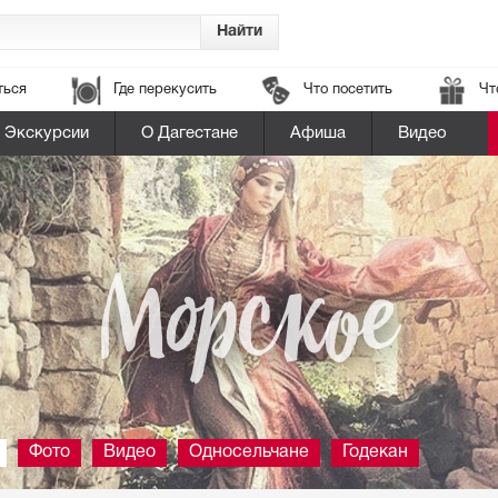
ться
Где перекусить
Что посетить
Чт
Экскурсии
О Дагестане
Афиша
Видео
Морское
Фото
Видео
Односельчане
Годекан