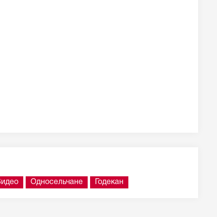
Видео
Односельчане
Годекан