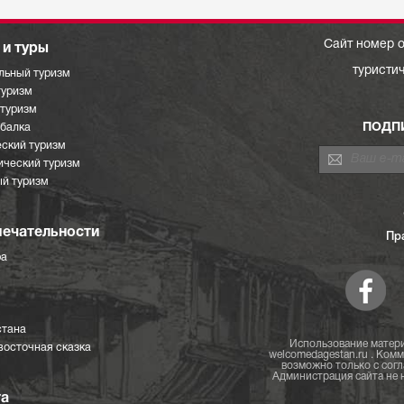
Сайт номер о
и туры
туристи
льный туризм
туризм
отуризм
ПОДП
ыбалка
ский туризм
ический туризм
й туризм
ечательности
Пр
ра
стана
Использование матери
восточная сказка
welcomedagestan.ru . Ком
возможно только с согл
Администрация сайта не н
та