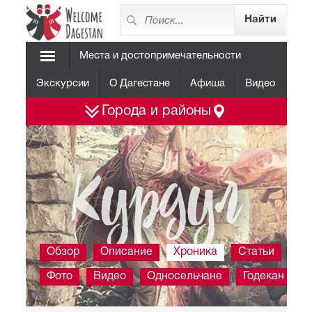
Места и достопримечательности
Экскурсии
О Дагестане
Афиша
Видео
Города и районы
Курдул
Обзор
Описание
Хроника
Статьи
Фото
Видео
Односельчане
Годекан