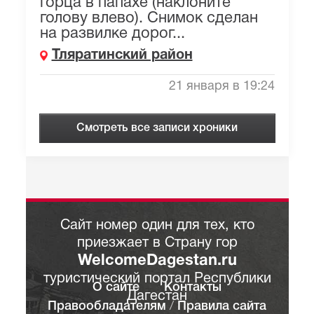
горца в папахе (наклоните
голову влево). Снимок сделан
на развилке дорог...
Тляратинский район
21 января в 19:24
Смотреть все записи хроники
Сайт номер один для тех, кто
приезжает в Страну гор
WelcomeDagestan.ru
туристический портал Республики
О сайте
Контакты
Дагестан
Правообладателям
/
Правила сайта