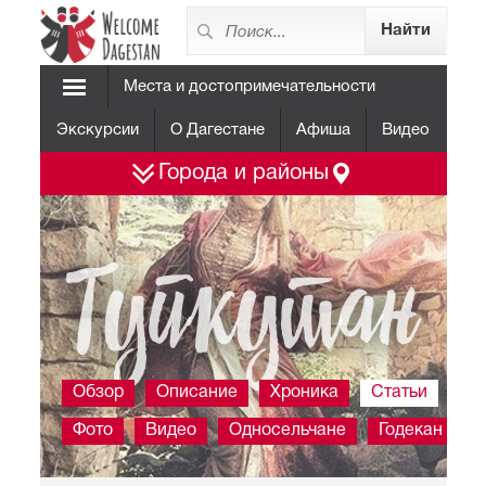
Места и достопримечательности
Экскурсии
О Дагестане
Афиша
Видео
Города и районы
Тупкутан
Обзор
Описание
Хроника
Статьи
Фото
Видео
Односельчане
Годекан