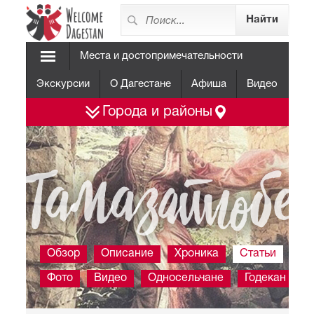
Места и достопримечательности
Экскурсии
О Дагестане
Афиша
Видео
Города и районы
Тамазатюбе
Обзор
Описание
Хроника
Статьи
Фото
Видео
Односельчане
Годекан