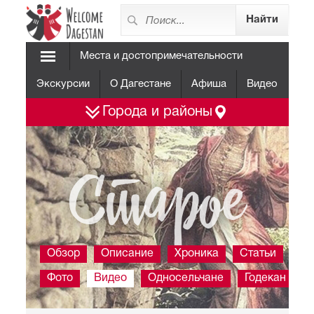
Места и достопримечательности
Экскурсии
О Дагестане
Афиша
Видео
Города и районы
Старое
Обзор
Описание
Хроника
Статьи
Фото
Видео
Односельчане
Годекан