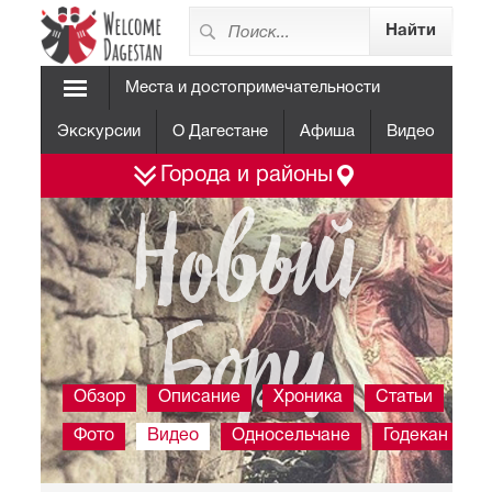
Места и достопримечательности
Экскурсии
О Дагестане
Афиша
Видео
Города и районы
Новый
Борч
Обзор
Описание
Хроника
Статьи
Фото
Видео
Односельчане
Годекан