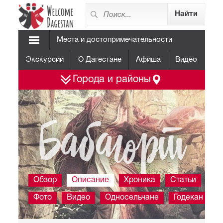
Места и достопримечательности
Экскурсии
О Дагестане
Афиша
Видео
Города и районы
Бабаюрт
Обзор
Описание
Хроника
Статьи
Фото
Видео
Односельчане
Годекан