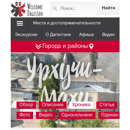
Места и достопримечательности
Экскурсии
О Дагестане
Афиша
Видео
Города и районы
Урхучи-
Махи
Обзор
Описание
Хроника
Статьи
Фото
Видео
Односельчане
Годекан