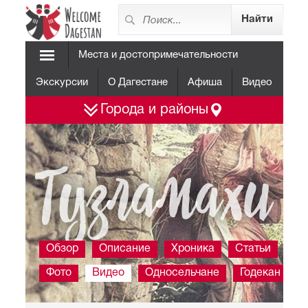
Места и достопримечательности
Экскурсии
О Дагестане
Афиша
Видео
Города и районы
Тузламахи
Обзор
Описание
Хроника
Статьи
Фото
Видео
Односельчане
Годекан