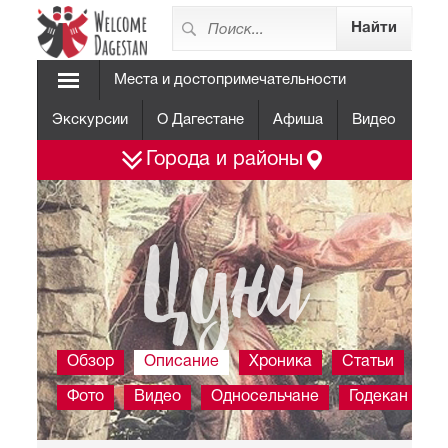
Места и достопримечательности
Экскурсии
О Дагестане
Афиша
Видео
Города и районы
Цуни
Обзор
Описание
Хроника
Статьи
Фото
Видео
Односельчане
Годекан