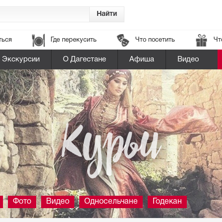
ться
Где перекусить
Что посетить
Чт
Экскурсии
О Дагестане
Афиша
Видео
Курьи
Фото
Видео
Односельчане
Годекан