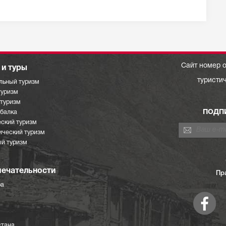
Сайт номер о
и туры
туристи
льный туризм
туризм
отуризм
ПОДП
ыбалка
ский туризм
ический туризм
й туризм
ечательности
Пр
ра
стана