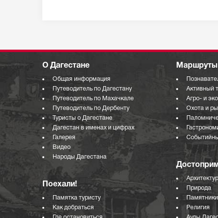
О Дагестане
Маршруты 
Общая информация
Познавате
Путеводитель по Дагестану
Активный 
Путеводитель по Махачкале
Агро- и эк
Путеводитель по Дербенту
Охота и р
Туристы о Дагестане
Паломниче
Дагестан в именах и цифрах
Гастроном
Галерея
Событийны
Видео
Народы Дагестана
Достоприм
Архитекту
Поехали!
Природа
Памятка туристу
Памятники
Как добраться
Религия
Где остановиться
Аулы Даге