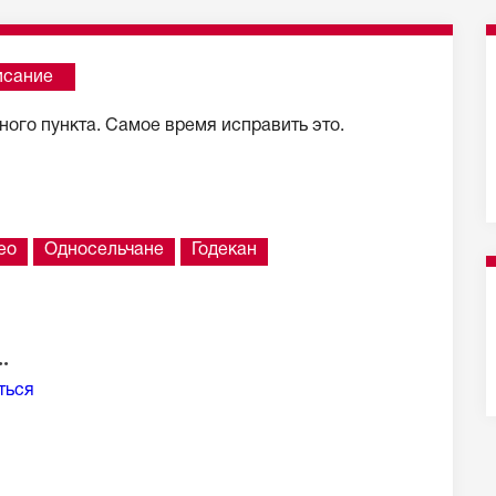
исание
ого пункта. Самое время исправить это.
ео
Односельчане
Годекан
.
ться