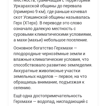
Местность, граничащая с территорией
Уркарахской общины до перевала
(примерно 9 км), где раньше кочевал
скот Усишинской общины называлась
Герх (Х1ерх). В переводе это слово
означало далекую местность с
суровыми климатическими условиями,
а махи (махьи) небольшое поселение.
Основное богатство Герхмахи —
плодородные чернозёмные земли и
влажные климатические условия, что
способствовало развитию земледелия.
Аккуратные живописные участки
земельных наделов — первое, на что
обращаешь внимание, подъезжая к
селению.
Ещё одна достопримечательность
Герхмахи — водопад, ниспадающий с