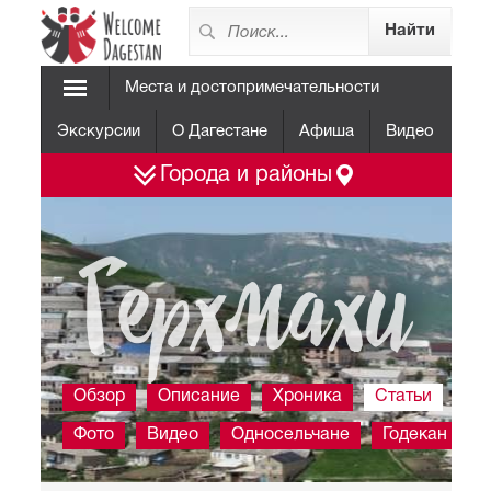
Места и достопримечательности
Экскурсии
О Дагестане
Афиша
Видео
Города и районы
Герхмахи
Обзор
Описание
Хроника
Статьи
Фото
Видео
Односельчане
Годекан